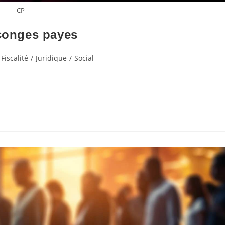
CP
 conges payes
Fiscalité
/
Juridique
/
Social