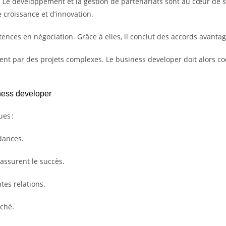
 Le développement et la gestion de partenariats sont au cœur de sa
e croissance et d’innovation.
nces en négociation. Grâce à elles, il conclut des accords avantag
nt par des projets complexes. Le business developer doit alors co
iness developer
ues :
dances.
ssurent le succès.
ntes relations.
rché.