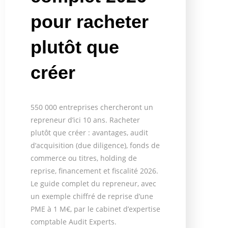
pour racheter
plutôt que
créer
550 000 entreprises chercheront un
repreneur d’ici 10 ans. Racheter
plutôt que créer : avantages, audit
d’acquisition (due diligence), fonds de
commerce ou titres, holding de
reprise, financement et fiscalité 2026.
Le guide complet du repreneur, avec
un exemple chiffré de reprise d’une
PME à 1 M€, par le cabinet d’expertise
comptable Audit Experts.