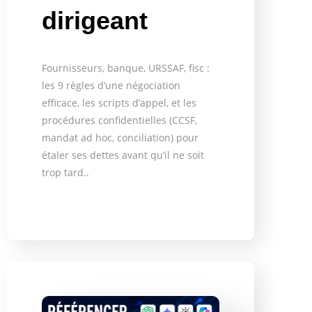
dirigeant
Fournisseurs, banque, URSSAF, fisc :
les 9 règles d’une négociation
efficace, les scripts d’appel, et les
procédures confidentielles (CCSF,
mandat ad hoc, conciliation) pour
étaler ses dettes avant qu’il ne soit
trop tard..