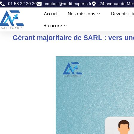
01.58.22.20.20
contact@audit-experts.fr
24 avenue de Mes
Accueil
Nos missions
Devenir cli
+ encore
Gérant majoritaire de SARL : vers une