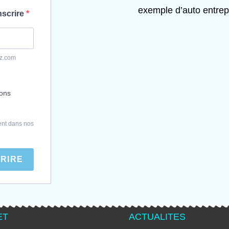
exemple d’auto entrep
nscrire
yz.com
ions
ent dans nos
CRIRE
ET
ACTUALITES