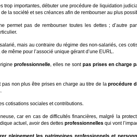
s trop importantes, débuter une procédure de liquidation judicia
s de la société et ses créances afin de rembourser au plus possi
ne permet pas de rembourser toutes les dettes ; d’autre part,
ticulier.
larié, mais au contraire du régime des non-salariés, ces cotis
va de même pour l’associé unique gérant d’une EURL.
origine
professionnelle
, elles ne sont
pas prises en charge par
t pas non plus être prises en charge au titre de la
procédure d
s
.
s cotisations sociales et contributions.
se, car en cas de difficultés financières, malgré la protecti
ridique actuel, avoir des dettes
professionnelles
qui vont l’impa
rer pleinement les patrimoines professionnels et personn