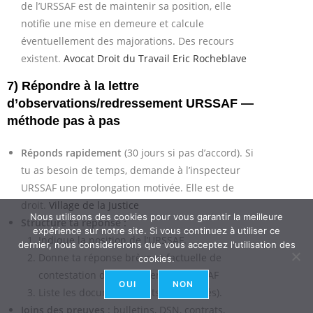
de l’URSSAF est de maintenir sa position, elle
notifie une mise en demeure et calcule
éventuellement des majorations. Des recours
existent.
Avocat Droit du Travail Eric Rocheblave
7) Répondre à la lettre
d’observations/redressement URSSAF —
méthode pas à pas
Réponds rapidement
(30 jours si pas d’accord). Si
tu as besoin de temps, demande à l’inspecteur
URSSAF une prolongation motivée. Elle est de
droit.
Village de la Justice
Nous utilisons des cookies pour vous garantir la meilleure
Structure ta réponse :
expérience sur notre site. Si vous continuez à utiliser ce
Indique la position de l’URSSAF.
dernier, nous considérerons que vous acceptez l'utilisation des
Donne ta réponse brève et factuelle de
cookies.
contestation du redressement URSSAF
OUI
NON
Liste les documents joints (numérotés).
Joins des preuves
: bulletins, DSN, contrats,