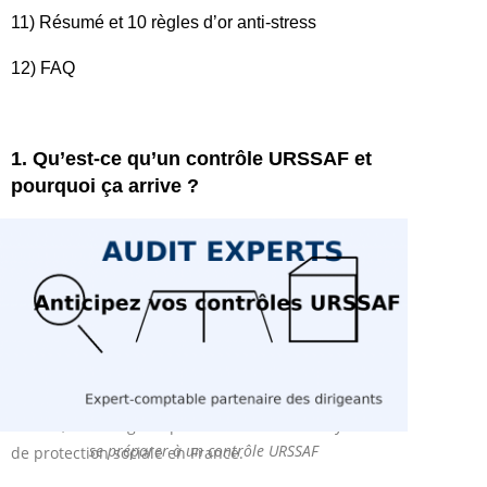
11) Résumé et 10 règles d’or anti-stress
12) FAQ
1. Qu’est-ce qu’un contrôle URSSAF et
pourquoi ça arrive ?
Un
contrôle URSSAF
est une procédure. L’agent de
l’URSSAF envoie un avis de contrôle. Un inspecteur
s’assure que l’entreprise déclare et paie ses
cotisations sociales
. Cela concerne plusieurs
années. Ces cotisations aident à financer la sécurité
sociale. Cela inclut la santé, la retraite, les
allocations familiales et le chômage. En d’autres
termes, c’est l’argent qui fait fonctionner le système
se préparer à un contrôle URSSAF
de protection sociale en France.