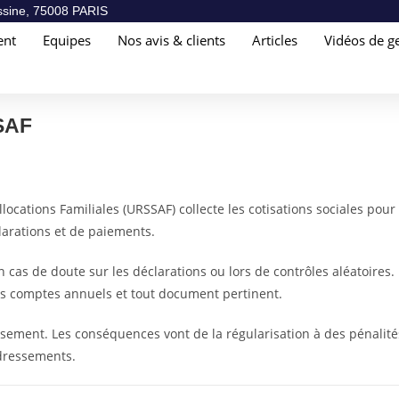
sine, 75008 PARIS
ent
Equipes
Nos avis & clients
Articles
Vidéos de ge
SAF
ations Familiales (URSSAF) collecte les cotisations sociales pour fina
larations et de paiements.
cas de doute sur les déclarations ou lors de contrôles aléatoires. L
, les comptes annuels et tout document pertinent.
ressement. Les conséquences vont de la régularisation à des pénalit
edressements.