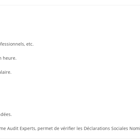
fessionnels, etc.
n heure.
alaire.
ndées.
e Audit Experts, permet de vérifier les Déclarations Sociales Nomi