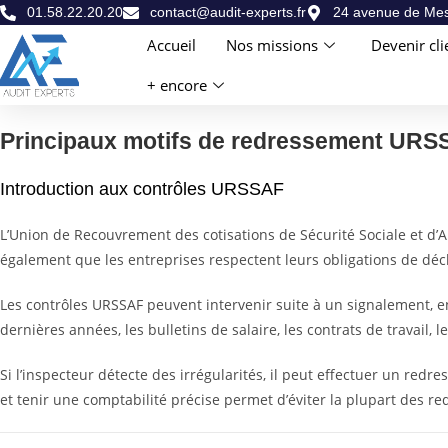
01.58.22.20.20
contact@audit-experts.fr
24 avenue de Mes
Accueil
Nos missions
Devenir cli
+ encore
Principaux motifs de redressement URS
Introduction aux contrôles URSSAF
L’Union de Recouvrement des cotisations de Sécurité Sociale et d’Alloc
également que les entreprises respectent leurs obligations de déc
Les contrôles URSSAF peuvent intervenir suite à un signalement, en 
dernières années, les bulletins de salaire, les contrats de travail
Si l’inspecteur détecte des irrégularités, il peut effectuer un red
et tenir une comptabilité précise permet d’éviter la plupart des r