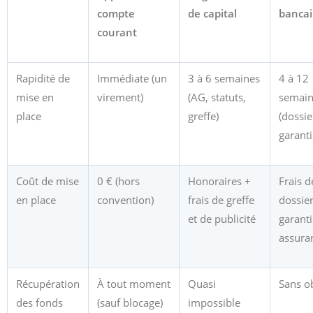
compte
de capital
bancai
courant
Rapidité de
Immédiate (un
3 à 6 semaines
4 à 12
mise en
virement)
(AG, statuts,
semain
place
greffe)
(dossie
garanti
Coût de mise
0 € (hors
Honoraires +
Frais d
en place
convention)
frais de greffe
dossier
et de publicité
garanti
assura
Récupération
À tout moment
Quasi
Sans o
des fonds
(sauf blocage)
impossible