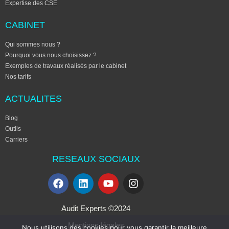
Expertise des CSE
CABINET
Qui sommes nous ?
Pourquoi vous nous choisissez ?
Exemples de travaux réalisés par le cabinet
Nos tarifs
ACTUALITES
Blog
Outils
Carriers
RESEAUX SOCIAUX
Audit Experts ©2024
Mentions légales
Nous utilisons des cookies pour vous garantir la meilleure