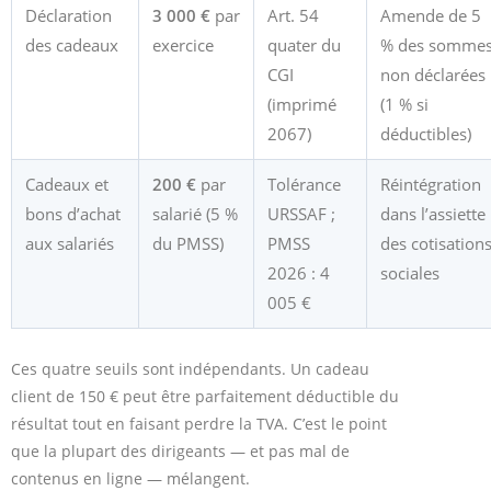
Déclaration
3 000 €
par
Art. 54
Amende de 5
des cadeaux
exercice
quater du
% des somme
CGI
non déclarées
(imprimé
(1 % si
2067)
déductibles)
Cadeaux et
200 €
par
Tolérance
Réintégration
bons d’achat
salarié (5 %
URSSAF ;
dans l’assiette
aux salariés
du PMSS)
PMSS
des cotisation
2026 : 4
sociales
005 €
Ces quatre seuils sont indépendants. Un cadeau
client de 150 € peut être parfaitement déductible du
résultat tout en faisant perdre la TVA. C’est le point
que la plupart des dirigeants — et pas mal de
contenus en ligne — mélangent.