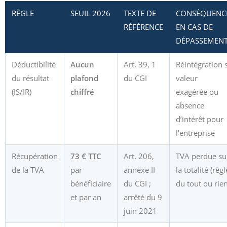
RÈGLE
SEUIL 2026
TEXTE DE
CONSÉQUENC
RÉFÉRENCE
EN CAS DE
DÉPASSEMEN
Déductibilité
Aucun
Art. 39, 1
Réintégration s
du résultat
plafond
du CGI
valeur
(IS/IR)
chiffré
exagérée ou
absence
d’intérêt pour
l’entreprise
Récupération
73 € TTC
Art. 206,
TVA perdue su
de la TVA
par
annexe II
la totalité (règl
bénéficiaire
du CGI ;
du tout ou rien
et par an
arrêté du 9
juin 2021