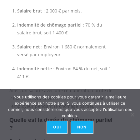
Salaire brut
: 2 000 € par mois.
Indemnité de chômage partiel
: 70 % du
salaire brut, soit 1 400 €
Salaire net
: Environ 1 680 € normalement,
versé par employeur
Indemnité nette
: Environ 84 % du net, soit 1
411 €.
Ainsi, un salarié avec une rémunération brute de
Nous utilisons des cookies pour vous garantir la meilleure
2 000 € recevra environ 1 411 € net versé par
expérience sur notre site. Si vous continuez à utiliser ce
l’employeur pendant le chômage partiel.
dernier, nous considérerons que vous acceptez l'utilisation des
cookies.
Quelle est la durée du chômage partiel
?
OUI
NON