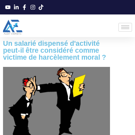
Un salarié dispensé d'activité
peut-il être considéré comme
victime de harcèlement moral ?