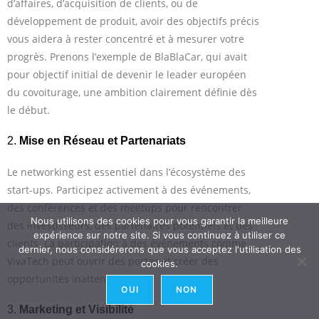
d’affaires, d’acquisition de clients, ou de
développement de produit, avoir des objectifs précis
vous aidera à rester concentré et à mesurer votre
progrès. Prenons l’exemple de BlaBlaCar, qui avait
pour objectif initial de devenir le leader européen
du covoiturage, une ambition clairement définie dès
le début.
2.
Mise en Réseau et Partenariats
Le networking est essentiel dans l’écosystème des
start-ups. Participez activement à des événements,
des conférences et des meetups pour rencontrer
Nous utilisons des cookies pour vous garantir la meilleure
des investisseurs, des partenaires potentiels et des
expérience sur notre site. Si vous continuez à utiliser ce
clients. La participation à des événements comme
dernier, nous considérerons que vous acceptez l'utilisation des
VivaTech peut ouvrir des portes et créer des
cookies.
opportunités inattendues.
OUI
NON
3.
Marketing et Visibilité