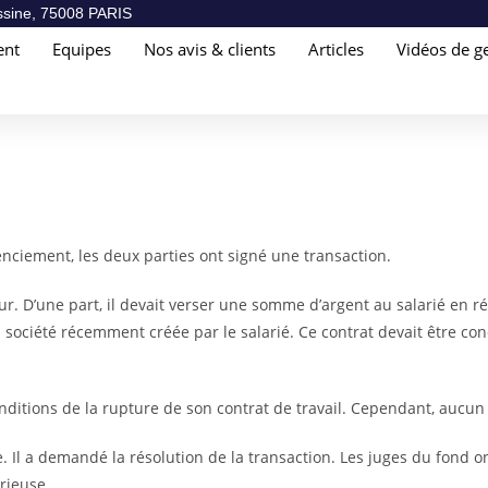
sine, 75008 PARIS
ent
Equipes
Nos avis & clients
Articles
Vidéos de ge
cenciement, les deux parties ont signé une transaction.
. D’une part, il devait verser une somme d’argent au salarié en rép
la société récemment créée par le salarié. Ce contrat devait être 
onditions de la rupture de son contrat de travail. Cependant, aucun 
aire. Il a demandé la résolution de la transaction. Les juges du fond 
rieuse.