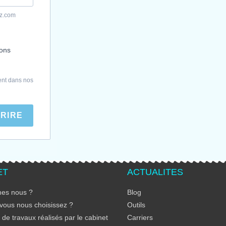
yz.com
ions
ent dans nos
CRIRE
ET
ACTUALITES
es nous ?
Blog
vous nous choisissez ?
Outils
de travaux réalisés par le cabinet
Carriers