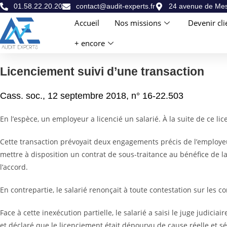
01.58.22.20.20
contact@audit-experts.fr
24 avenue de Mes
Accueil
Nos missions
Devenir cli
+ encore
Licenciement suivi d’une transaction
Cass. soc., 12 septembre 2018, n° 16-22.503
En l’espèce, un employeur a licencié un salarié. À la suite de ce li
Cette transaction prévoyait deux engagements précis de l’employeur
mettre à disposition un contrat de sous-traitance au bénéfice de 
l’accord.
En contrepartie, le salarié renonçait à toute contestation sur les c
Face à cette inexécution partielle, le salarié a saisi le juge judici
et déclaré que le licenciement était dépourvu de cause réelle et sé