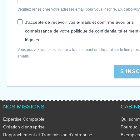
Veuillez renseigner votre adresse email pour vous inscrire. Ex. : abc@x
J'accepte de recevoir vos e-mails et confirme avoir pris
connaissance de votre politique de confidentialité et ment
légales.
Vous pouvez vous désinscrire à tout moment en cliquant sur le lien prés
emails.
S'INS
NOS MISSIONS
CABIN
Expertise Comptable
Qui somm
Création d'entreprise
Pourquoi 
Rapprochement et Transmission d'entreprise
Exemples 