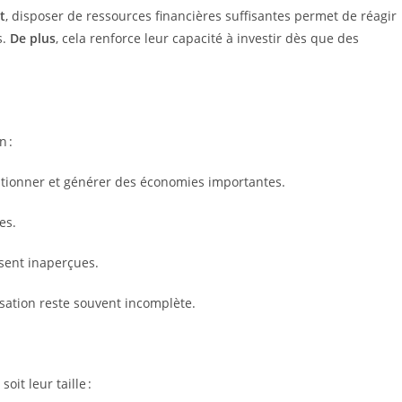
t
, disposer de ressources financières suffisantes permet de réagir
s.
De plus
, cela renforce leur capacité à investir dès que des
n :
ditionner et générer des économies importantes.
es.
sent inaperçues.
misation reste souvent incomplète.
oit leur taille :