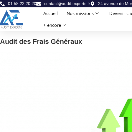
01.58.22.20.20
contact@audit-experts.fr
24 avenue de Mes
Accueil
Nos missions
Devenir cli
+ encore
Audit des Frais Généraux