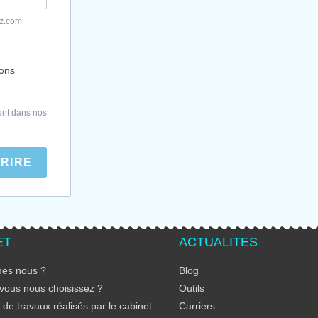
yz.com
ions
ent dans nos
CRIRE
ET
ACTUALITES
es nous ?
Blog
vous nous choisissez ?
Outils
de travaux réalisés par le cabinet
Carriers