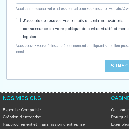
Veuillez renseigner votre adresse email pour vous inscrire. Ex. : abc@x
J'accepte de recevoir vos e-mails et confirme avoir pris
connaissance de votre politique de confidentialité et ment
légales.
Vous pouvez vous désinscrire à tout moment en cliquant sur le lien prés
emails.
S'INS
NOS MISSIONS
CABIN
Expertise Comptable
Qui somm
Création d'entreprise
Pourquoi 
Rapprochement et Transmission d'entreprise
Exemples 