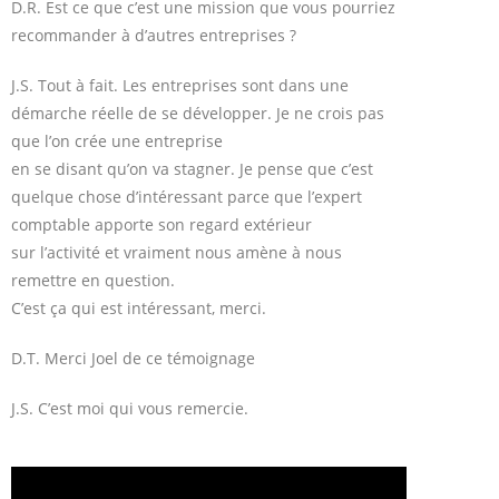
D.R. Est ce que c’est une mission que vous pourriez
recommander à d’autres entreprises ?
J.S. Tout à fait. Les entreprises sont dans une
démarche réelle de se développer. Je ne crois pas
que l’on crée une entreprise
en se disant qu’on va stagner. Je pense que c’est
quelque chose d’intéressant parce que l’expert
comptable apporte son regard extérieur
sur l’activité et vraiment nous amène à nous
remettre en question.
C’est ça qui est intéressant, merci.
D.T. Merci Joel de ce témoignage
J.S. C’est moi qui vous remercie.