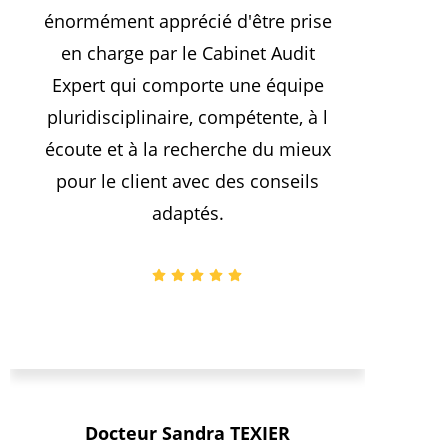
énormément apprécié d'être prise
m’o
en charge par le Cabinet Audit
JANV
Expert qui comporte une équipe
ont
pluridisciplinaire, compétente, à l
m’évi
écoute et à la recherche du mieux
fa
pour le client avec des conseils
adaptés.
Docteur Sandra TEXIER