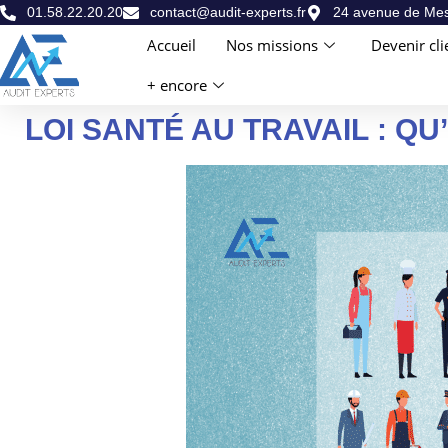
01.58.22.20.20
contact@audit-experts.fr
24 avenue de Mes
Accueil
Nos missions
Devenir cli
+ encore
LOI SANTÉ AU TRAVAIL : QU