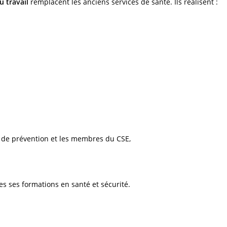
u travail
remplacent les anciens services de santé. Ils réalisent :
es de prévention et les membres du CSE,
tes ses formations en santé et sécurité.