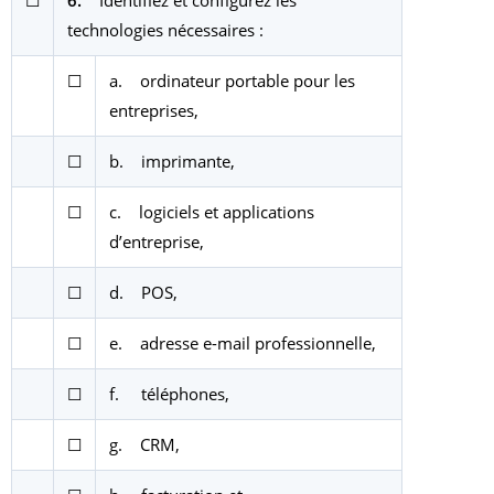
☐
6.
Identifiez et configurez les
technologies nécessaires :
☐
a. ordinateur portable pour les
entreprises,
☐
b. imprimante,
☐
c. logiciels et applications
d’entreprise,
☐
d. POS,
☐
e. adresse e-mail professionnelle,
☐
f. téléphones,
☐
g. CRM,