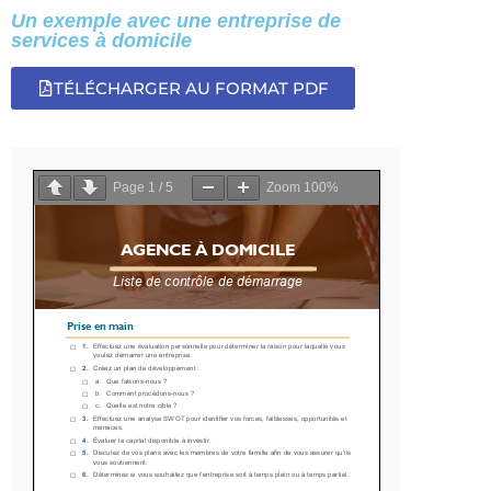
Un exemple avec une entreprise de
services à domicile
TÉLÉCHARGER AU FORMAT PDF
Page 
1
 / 
5
Zoom 
100%