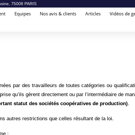
sine, 75008 PARIS
ent
Equipes
Nos avis & clients
Articles
Vidéos de ge
es par des travailleurs de toutes catégories ou qualificat
ise qu’ils gèrent directement ou par l’intermédiaire de man
portant statut des sociétés coopératives de production)
.
s autres restrictions que celles résultant de la loi.
rme :