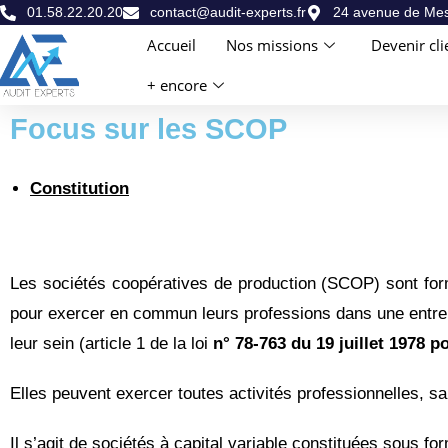
01.58.22.20.20
contact@audit-experts.fr
24 avenue de Mes
Accueil
Nos missions
Devenir cli
+ encore
Focus sur les SCOP
Constitution
Les sociétés coopératives de production (SCOP) sont formé
pour exercer en commun leurs professions dans une entrepr
leur sein (article 1 de la loi
n° 78-763 du 19 juillet 1978 
Elles peuvent exercer toutes activités professionnelles, san
Il s’agit de sociétés à capital variable constituées sous fo