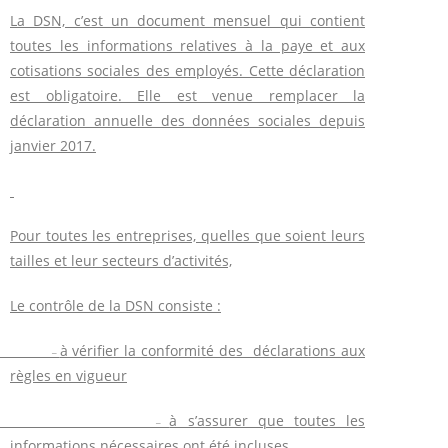
La DSN, c’est un document mensuel qui contient
toutes les informations relatives à la paye et aux
cotisations sociales des employés. Cette déclaration
est obligatoire. Elle est venue remplacer la
déclaration annuelle des données sociales depuis
janvier 2017.
Pour toutes les entreprises, quelles que soient leurs
tailles et leur secteurs d’activités,
Le contrôle de la DSN consiste :
à vérifier la conformité des déclarations aux
–
règles en vigueur
à s’assurer que toutes les
–
informations nécessaires ont été incluses