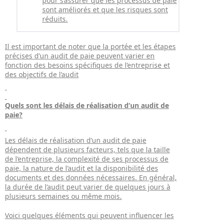
pour s’assurer que les processus de paie
sont améliorés et que les risques sont
réduits.
Il est important de noter que la portée et les étapes
précises d’un audit de paie peuvent varier en
fonction des besoins spécifiques de l’entreprise et
des objectifs de l’audit
Quels sont les délais de réalisation d’un audit de
paie?
Les délais de réalisation d’un audit de paie
dépendent de plusieurs facteurs, tels que la taille
de l’entreprise, la complexité de ses processus de
paie, la nature de l’audit et la disponibilité des
documents et des données nécessaires. En général,
la durée de l’audit peut varier de quelques jours à
plusieurs semaines ou même mois.
Voici quelques éléments qui peuvent influencer les