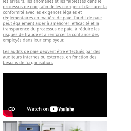
les erreurs, les anomalies et les faiblesses dans le
processus de paie, afin de les corriger et d’assurer la
conformité avec les exigences légales et
réglementaires en matière de paie. L’audit de paie
peut également aider à améliorer l’efficacité et la
transparence du processus de paie, à réduire les
risques de fraude et à renforcer la confiance des
employés dans leur employeur.
Les audits de paie peuvent être effectués par des
auditeurs internes ou externes, en fonction des
besoins de l’organisation.