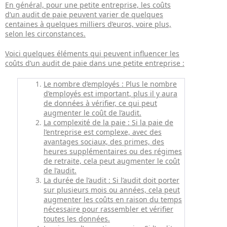
En général, pour une petite entreprise, les coûts
d’un audit de paie peuvent varier de quelques
centaines à quelques milliers d’euros, voire plus,
selon les circonstances.
Voici quelques éléments qui peuvent influencer les
coûts d’un audit de paie dans une petite entreprise :
Le nombre d’employés : Plus le nombre
d’employés est important, plus il y aura
de données à vérifier, ce qui peut
augmenter le coût de l’audit.
La complexité de la paie : Si la paie de
l’entreprise est complexe, avec des
avantages sociaux, des primes, des
heures supplémentaires ou des régimes
de retraite, cela peut augmenter le coût
de l’audit.
La durée de l’audit : Si l’audit doit porter
sur plusieurs mois ou années, cela peut
augmenter les coûts en raison du temps
nécessaire pour rassembler et vérifier
toutes les données.